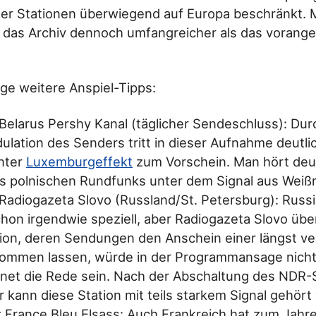
er Stationen überwiegend auf Europa beschränkt. M
st das Archiv dennoch umfangreicher als das voran
ige weitere Anspiel-Tipps:
Belarus Pershy Kanal (täglicher Sendeschluss): Dur
ulation des Senders tritt in dieser Aufnahme deutli
nter
Luxemburgeffekt
zum Vorschein. Man hört deut
es polnischen Rundfunks unter dem Signal aus Weiß
Radiogazeta Slovo (Russland/St. Petersburg): Russ
chon irgendwie speziell, aber Radiogazeta Slovo übertr
tion, deren Sendungen den Anschein einer längst 
kommen lassen, würde in der Programmansage nicht
rnet die Rede sein. Nach der Abschaltung des NDR
 kann diese Station mit teils starkem Signal gehört
 France Bleu Elsass: Auch Frankreich hat zum Jah