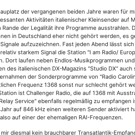
auplatz der vergangenen beiden Jahre waren für mi
essanten Aktivitäten italienischer Kleinsender auf Mi
 Rande der Legalität ihre Programme ausstrahlen. 
nen in Deutschland eher nicht gehört werden, es g
 Signale aufzuzeichnen. Fast jeden Abend lässt sich 
relativ starkem Signal die Station "I am Radio/ Euro
en. Dort laufen neben Endlos-Musikprogrammen und
en des italienischen DX-Magazins "Studio DX" auch
Übernahmen der Sonderprogramme von "Radio Carolin
tlichen Frequenz 1368 sonst nur schlecht gehört 
Station ist Challenger Radio, die auf 1368 mit Ausst
o Relay Service" ebenfalls regelmäßig zu empfangen i
ahr auf 846 kHz einen weiteren Sender aktiviert h
also auf einer der ehemaligen RAI-Frequenzen.
 mir diesmal kein brauchbarer Transatlantik-Empfan