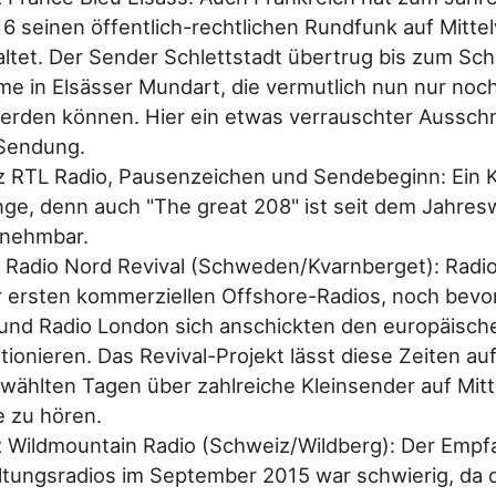
6 seinen öffentlich-rechtlichen Rundfunk auf Mittel
ltet. Der Sender Schlettstadt übertrug bis zum Sch
e in Elsässer Mundart, die vermutlich nun nur noch
erden können. Hier ein etwas verrauschter Ausschni
Sendung.
 RTL Radio, Pausenzeichen und Sendebeginn: Ein Kl
änge, denn auch "The great 208" ist seit dem Jahres
rnehmbar.
 Radio Nord Revival (Schweden/Kvarnberget): Radi
r ersten kommerziellen Offshore-Radios, noch bevo
 und Radio London sich anschickten den europäisc
tionieren. Das Revival-Projekt lässt diese Zeiten au
wählten Tagen über zahlreiche Kleinsender auf Mitt
e zu hören.
 Wildmountain Radio (Schweiz/Wildberg): Der Empf
ltungsradios im September 2015 war schwierig, da d