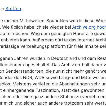
von
Steffen
lge meiner Mittelwellen-Soundfiles wurde diese Woc
. Wie üblich habe ich sie wieder bei
Archive.org hoc
t auf einfachem Weg dem geneigten Hörer alle gew
anbieten kann. Außerdem dürfte das Internet Archi
erlässige Verbreitungsplattform für freie Inhalte sei
ngenen Jahren wurden in Deutschland und dem Res
ellensender abgeschaltet. Das Archiv enthält daher v
n Senderstandorten, die nun nicht mehr gehört w
 Sender des NDR, WDR sowie Lang- und Mittelwelle
dios. Meistens verliefen die Abschaltungen sehr un
it einhergehende Faszination, statt des gewohnte
schen oder eine ganz andere Station zu vernehmen
 mich und sicher auch andere trotzdem sehr wertvo