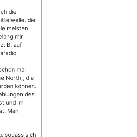
ch die
ttelwelle, die
Die meisten
elang mir
z. B. auf
paradio
 schon mal
e North", die
werden können.
rahlungen des
st und im
at. Man
g, sodass sich