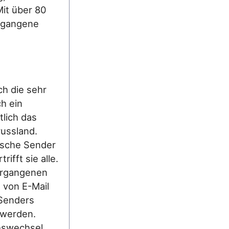
it über 80
gegangene
ch die sehr
ch ein
lich das
russland.
ische Sender
ifft sie alle.
vergangenen
 von E-Mail
-Senders
 werden.
reswechsel