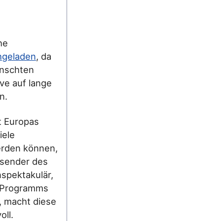
he
hgeladen
, da
ünschten
ve auf lange
n.
t Europas
iele
erden können,
nsender des
spektakulär,
n Programms
, macht diese
ll.