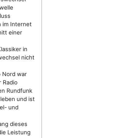
welle
luss
 im Internet
tt einer
assiker in
wechsel nicht
o Nord war
r Radio
hen Rundfunk
fleben und ist
el- und
ang dieses
ie Leistung