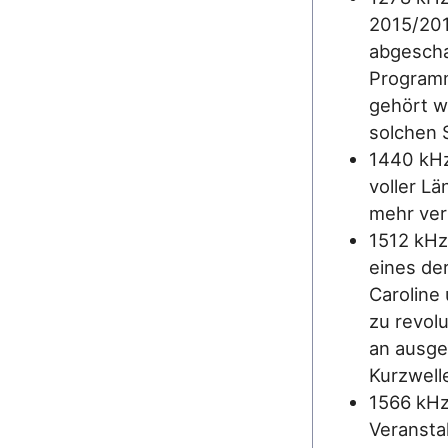
2015/201
abgescha
Programm
gehört w
solchen 
1440 kHz
voller L
mehr ve
1512 kHz
eines de
Caroline
zu revolu
an ausge
Kurzwell
1566 kHz
Veransta