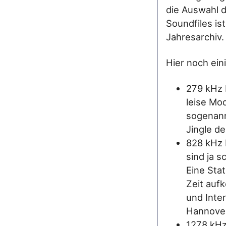
die Auswahl d
Soundfiles i
Jahresarchiv.
Hier noch ein
279 kHz 
leise Mod
sogenan
Jingle d
828 kHz 
sind ja s
Eine Sta
Zeit auf
und Inte
Hannover
1278 kHz