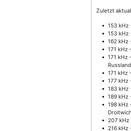
Zuletzt aktua
153 kHz 
153 kHz 
162 kHz -
171 kHz 
171 kHz -
Russland
171 kHz 
177 kHz 
183 kHz 
189 kHz -
198 kHz 
Droitwic
207 kHz 
216 kHz 