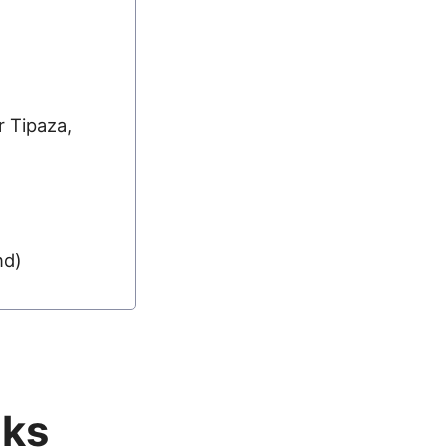
r Tipaza,
nd)
nks