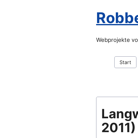
Robb
Webprojekte vo
Start
Langw
2011)