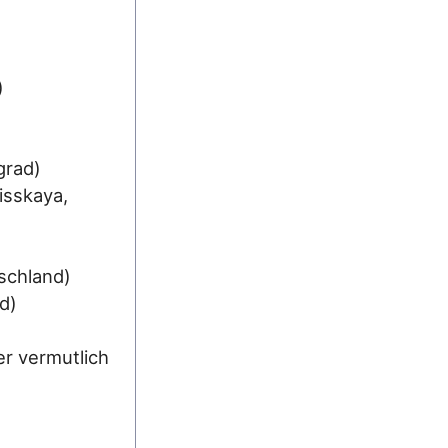
)
grad)
isskaya,
schland)
d)
er vermutlich